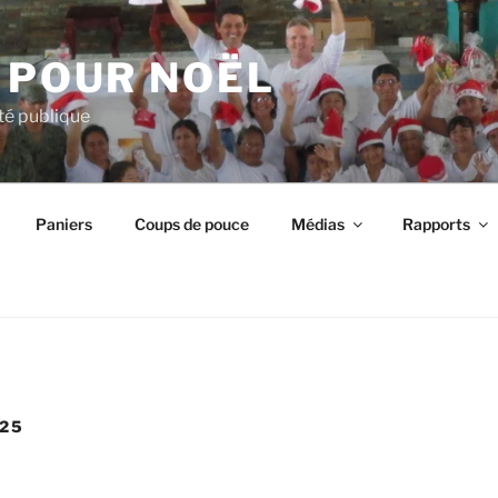
 POUR NOËL
ité publique
Paniers
Coups de pouce
Médias
Rapports
25