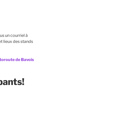
s un courriel à
et lieux des stands
oroute de Bavois
pants!