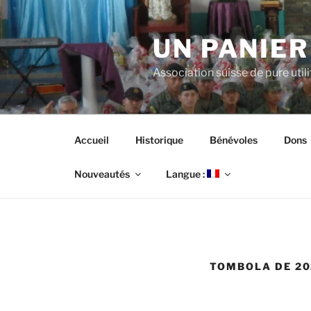
Aller
au
UN PANIER
contenu
principal
Association suisse de pure util
Accueil
Historique
Bénévoles
Dons
Nouveautés
Langue :
TOMBOLA DE 20