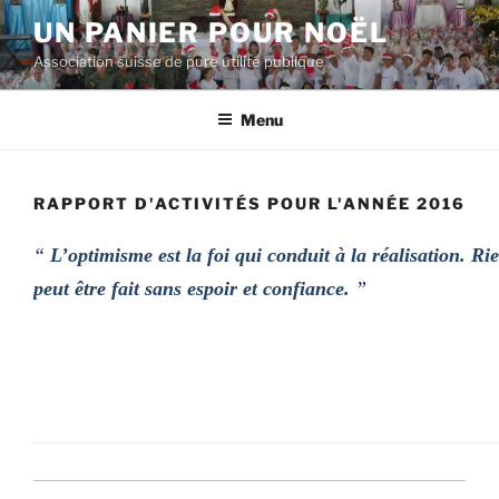
Aller
UN PANIER POUR NOËL
au
Association suisse de pure utilité publique
contenu
principal
Menu
RAPPORT D'ACTIVITÉS POUR L'ANNÉE 2016
“
L’optimisme est la foi qui conduit à la réalisation. Ri
peut être fait sans espoir et confiance.
”