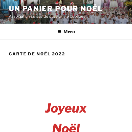
Aller
UN PANIER POUR NOËL
au
Association suisse de pure utilité publique
contenu
principal
Menu
CARTE DE NOËL 2022
Joyeux
Noël