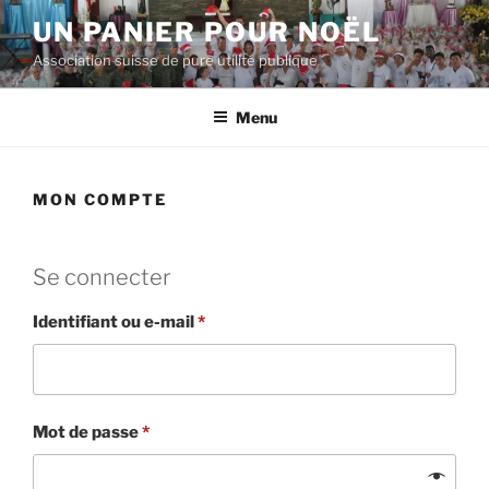
Aller
UN PANIER POUR NOËL
au
Association suisse de pure utilité publique
contenu
principal
Menu
MON COMPTE
Se connecter
Identifiant ou e-mail
*
Mot de passe
*