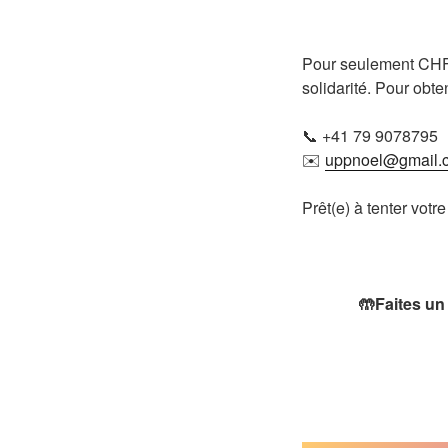
Pour seulement CHF 5
solidarité. Pour obten
📞 +41 79 9078795
✉️
uppnoel@gmail.
Prêt(e) à tenter votr
🤲Faites un