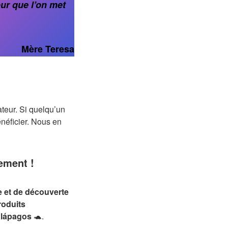
ur que l’on met
Mère Teresa
teur. Si quelqu’un
énéficier. Nous en
ement !
 et de découverte
roduits
alápagos
🐢.