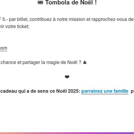
🎟️
Tombola de Noël !
.- par billet, contribuez à notre mission et rapprochez-vous d
ir votre ticket:
com
e chance et partager la magie de Noël ? 🎄
❤️
 cadeau qui a de sens ce Noël 2025:
parrainez une famille
po