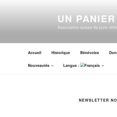
Aller
au
UN PANIER
contenu
principal
Association suisse de pure utili
Accueil
Historique
Bénévoles
Don
Nouveautés
Langue :
NEWSLETTER NO