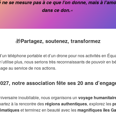
 ne se mesure pas à ce que l’on donne, mais à l’amo
dans ce don.
«
🎁
Partagez, soutenez, transformez
un téléphone portable et d’un drone pour nos activités en Équa
n’utilise plus, nous serions très reconnaissants de pouvoir en b
sage au service de nos actions.
027, notre association fête ses 20 ans d’engag
niversaire inoubliable, nous organisons un
voyage humanitaire
partez à la rencontre des
régions authentiques
, explorez les
p
lématiques
et terminez en beauté avec les
magnifiques îles G