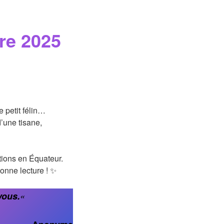
re 2025
e petit félin…
’une tisane,
ions en Équateur.
onne lecture ! ✨
vous.
«