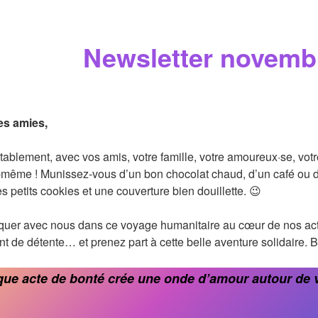
Newsletter novemb
es amies,
tablement, avec vos amis, votre famille, votre amoureux·se, votr
même ! Munissez-vous d’un bon chocolat chaud, d’un café ou d
 petits cookies et une couverture bien douillette. 😉
uer avec nous dans ce voyage humanitaire au cœur de nos act
t de détente… et prenez part à cette belle aventure solidaire. B
ue acte de bonté crée une onde d’amour autour de 