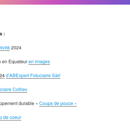
s :
tivité
2024
to en Equateur
en images
024
d’ABExpert Fiduciaire Sàrl
ciaire Cofirev
oppement durable «
Coups de pouce »
p de coeur