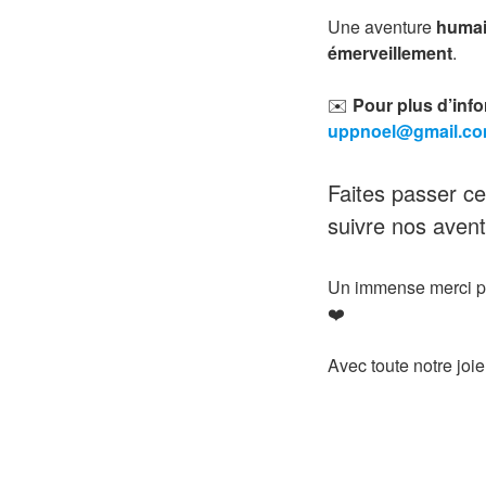
Une aventure
humain
émerveillement
.
✉️
Pour plus d’info
uppnoel@gmail.c
Faites passer ce
suivre nos avent
Un immense merci pou
❤️
Avec toute notre joie 