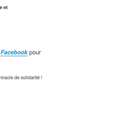
e et
r
pour
Facebook
racle de solidarité !