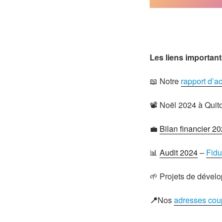
Les liens important
📖 Notre
rapport d’ac
📽️ Noël 2024 à Qui
💼
Bilan financier 2
📊
Audit 2024
–
Fidu
🌱 Projets de dével
📍
Nos
adresses cou