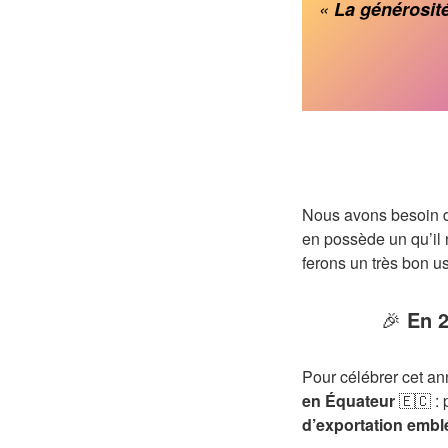
«
La générosité
Nous avons besoin d’
en possède un qu’il 
ferons un très bon u
🎉
En 2
Pour célébrer cet an
en Équateur
🇪🇨 : 
d’exportation emb