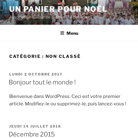
Aller
UN PANIER POUR NOËL
au
Association suisse de pure utilité publique
contenu
principal
Menu
CATÉGORIE :
NON CLASSÉ
PUBLIÉ
LUNDI 2 OCTOBRE 2017
LE
Bonjour tout le monde !
Bienvenue dans WordPress. Ceci est votre premier
article. Modifiez-le ou supprimez-le, puis lancez-vous !
PUBLIÉ
JEUDI 14 JUILLET 2016
LE
Décembre 2015