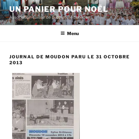
Skip
UN PANIER POUR NOËL
to
Association suisse de pure utilité publique
content
Menu
JOURNAL DE MOUDON PARU LE 31 OCTOBRE
2013